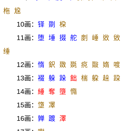
柂
尮
10画：
铎
剟
桗
11画：
堕
埵
掇
舵
剫
崜
敚
敓
缍
12画：
惰
鈬
敪
毲
痥
敠
媠
喥
13画：
裰
躲
跺
飿
椯
躱
趓
跥
14画：
綞
奪
墮
憜
15画：
墯
凙
16画：
亸
踱
澤