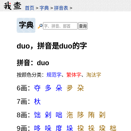
首页
>
字典
>
拼音表
>
字典
duo，拼音是duo的字
拼音：duo
按颜色分类：
规范字
、
繁体字
、
淘汰字
6画：
夺
多
朵
夛
朶
7画：
杕
8画：
饳
剁
咄
沲
陊
陏
刴
9画：
哆
哚
度
垛
挅
挆
垜
柮