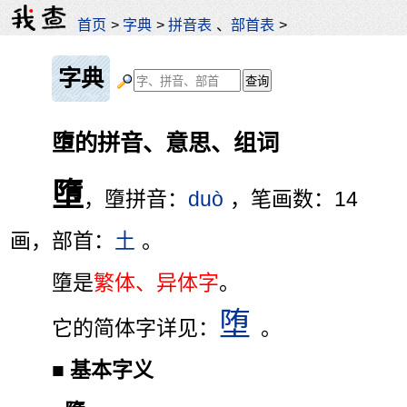
首页
>
字典
>
拼音表
、
部首表
>
字典
墮的拼音、意思、组词
墮
，墮拼音：
duò
，笔画数：14
画，部首：
土
。
墮是
繁体、异体字
。
堕
它的简体字详见：
。
■
基本字义