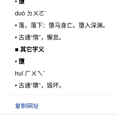
•
墮
duò ㄉㄨㄛˋ
• 落，落下：墮马身亡。墮入深渊。
• 古通“惰”，懈怠。
■
其它字义
•
墮
huī ㄏㄨㄟˉ
• 古通“隳”，毁坏。