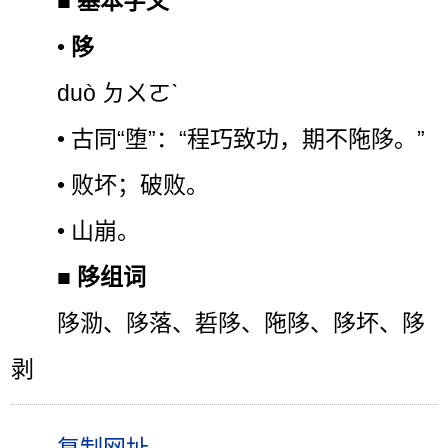
■
基本字义
•
陊
duò ㄉㄨㄛˋ
• 古同“堕”：“程巧致功，期不陁陊。”
• 败坏；破败。
• 山崩。
■
陊组词
陊泐、陊落、硩陊、陁陊、陊坏、陊
剥