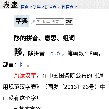
首页
>
字典
>
拼音表
、
部首表
>
字典
陊的拼音、意思、组词
陊
，陊拼音：
duò
，笔画数：8画，
部首：
阝
。
淘汰汉字
，在中国国务院公布的《通
用规范汉字表》（国发〔2013〕23号）中
已没有这个字！