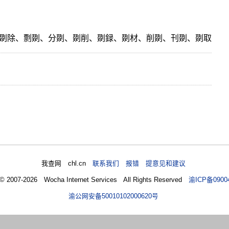
剟除、剽剟、分剟、剟削、剟録、剟材、削剟、刊剟、剟取
我查网 chl.cn
联系我们 报错 提意见和建议
 © 2007-2026 Wocha Internet Services All Rights Reserved
渝ICP备0900
渝公网安备50010102000620号