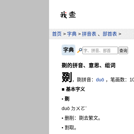
首页
>
字典
>
拼音表
、
部首表
>
字典
剟的拼音、意思、组词
剟
，剟拼音：
duō
，笔画数：1
■
基本字义
•
剟
duō ㄉㄨㄛˉ
• 删削：剟去繁文。
• 割取。