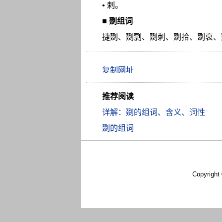
• 剌。
■
剟组词
捷剟、剟剽、剟刺、剟拾、剟裒、
推荐阅读
详解：剟的组词、含义、词性
剟的组词
Copyright