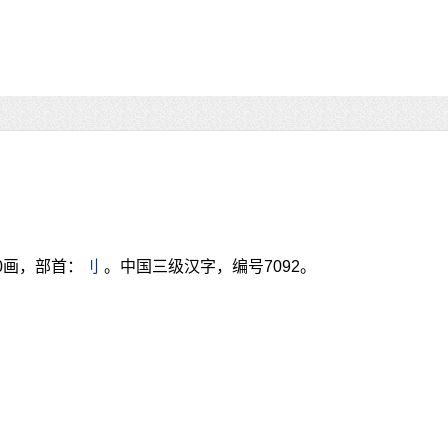
0画，部首：
刂
。中国三级汉字，编号7092。