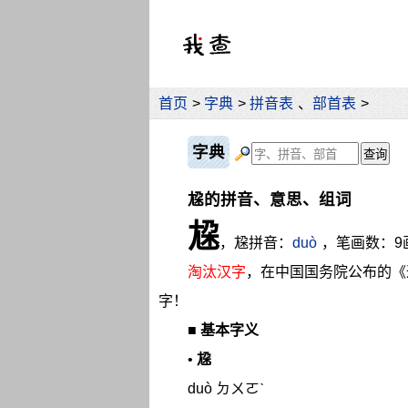
首页
>
字典
>
拼音表
、
部首表
>
字典
尮的拼音、意思、组词
尮
，尮拼音：
duò
，笔画数：9
淘汰汉字
，在中国国务院公布的《
字！
■
基本字义
•
尮
duò ㄉㄨㄛˋ