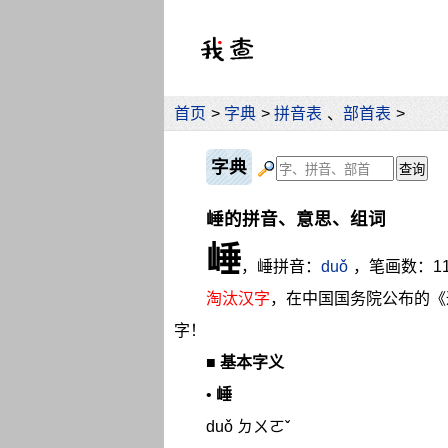
首页
>
字典
>
拼音表
、
部首表
>
字典
崜的拼音、意思、组词
崜
，崜拼音：
duǒ
，笔画数：1
淘汰汉字
，在中国国务院公布的《
字！
■
基本字义
•
崜
duǒ ㄉㄨㄛˇ