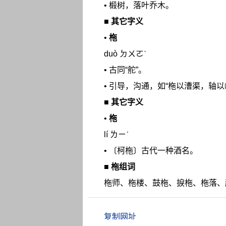
• 椴树，落叶乔木。
■
其它字义
•
柂
duò ㄉㄨㄛˋ
• 古同“舵”。
• 引导，沟通，如“柂以漕渠，轴以
■
其它字义
•
柂
lí ㄌㄧˊ
• 〔柯柂〕古代一种酒名。
■
柂组词
柂师、柂楼、鼓柂、捩柂、柂落、