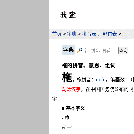
首页
>
字典
>
拼音表
、
部首表
>
字典
柂的拼音、意思、组词
柂
，柂拼音：
duǒ
，笔画数：9
淘汰汉字
，在中国国务院公布的《
字！
■
基本字义
•
柂
yí ㄧˊ