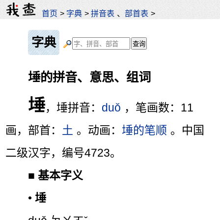
首页
>
字典
>
拼音表
、
部首表
>
字典
埵的拼音、意思、组词
埵
，埵拼音：
duǒ
，笔画数：11
画，部首：
土
。动画：
埵的笔顺
。中国
二级汉字，编号4723。
■
基本字义
•
埵