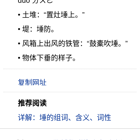
duǒ ㄉㄨㄛˇ
• 土堆：“置灶埵上。”
• 堤：埵防。
• 风箱上出风的铁管：“鼓橐吹埵。”
• 物体下垂的样子。
推荐阅读
详解：埵的组词、含义、词性