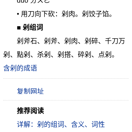
duò ㄉㄨㄛˋ
• 用刀向下砍：剁肉。剁饺子馅。
■
剁组词
剁斧石、剁斧、剁肉、剁碎、千刀万
剁、點剁、杀剁、剁搭、碎剁、点剁。
含剁的成语
推荐阅读
详解：剁的组词、含义、词性