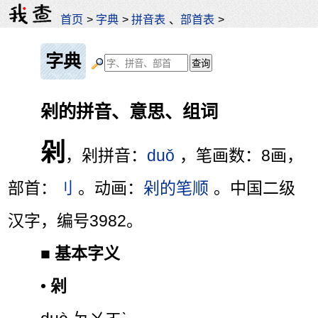
首页
>
字典
>
拼音表
、
部首表
>
字典
剁的拼音、意思、组词
剁
，剁拼音：
duǒ
，笔画数：8画，
部首：
刂
。动画：
剁的笔顺
。中国二级
汉字，编号3982。
■
基本字义
•
剁