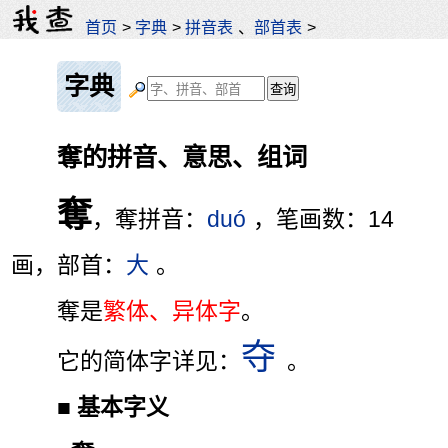
首页
>
字典
>
拼音表
、
部首表
>
字典
奪的拼音、意思、组词
奪
，奪拼音：
duó
，笔画数：14
画，部首：
大
。
奪是
繁体、异体字
。
夺
它的简体字详见：
。
■
基本字义