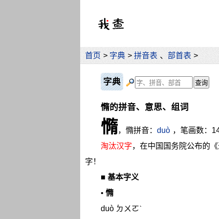
首页
>
字典
>
拼音表
、
部首表
>
字典
憜的拼音、意思、组词
憜
，憜拼音：
duò
，笔画数：1
淘汰汉字
，在中国国务院公布的《
字！
■
基本字义
•
憜
duò ㄉㄨㄛˋ