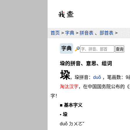
首页
>
字典
>
拼音表
、
部首表
>
字典
垜的拼音、意思、组词
垜
，垜拼音：
duǒ
，笔画数：9
淘汰汉字
，在中国国务院公布的《
字！
■
基本字义
•
垜
duǒ ㄉㄨㄛˇ