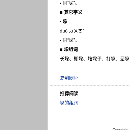
• 同“垛”。
■
其它字义
•
垜
duò ㄉㄨㄛˋ
• 同“垛”。
■
垜组词
长垜、棚垜、堆垜子、打垜、恶垜
推荐阅读
垜的组词
Copyright