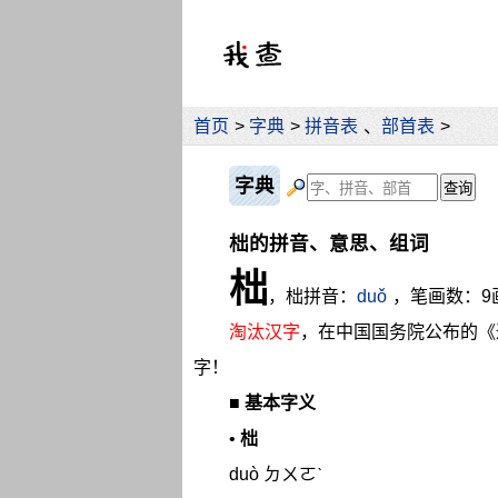
首页
>
字典
>
拼音表
、
部首表
>
字典
柮的拼音、意思、组词
柮
，柮拼音：
duǒ
，笔画数：9
淘汰汉字
，在中国国务院公布的《
字！
■
基本字义
•
柮
duò ㄉㄨㄛˋ