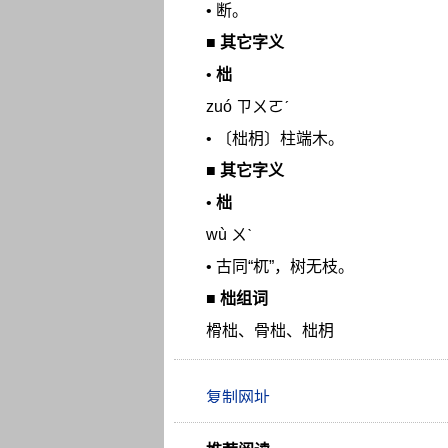
• 断。
■
其它字义
•
柮
zuó ㄗㄨㄛˊ
• 〔柮枂〕柱端木。
■
其它字义
•
柮
wù ㄨˋ
• 古同“杌”，树无枝。
■
柮组词
榾柮、骨柮、柮枂