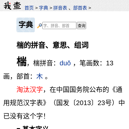
首页
>
字典
>
拼音表
、
部首表
>
字典
椯的拼音、意思、组词
椯
，椯拼音：
duǒ
，笔画数：13
画，部首：
木
。
淘汰汉字
，在中国国务院公布的《通
用规范汉字表》（国发〔2013〕23号）中
已没有这个字！