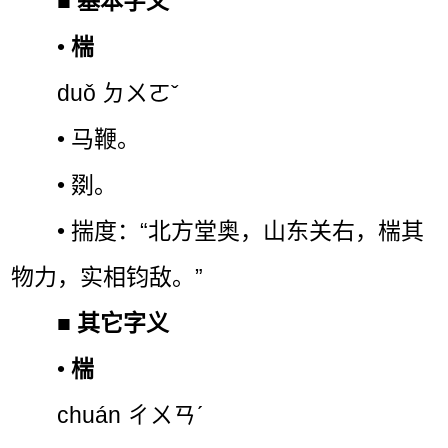
■
基本字义
•
椯
duǒ ㄉㄨㄛˇ
• 马鞭。
• 剟。
• 揣度：“北方堂奥，山东关右，椯其
物力，实相钧敌。”
■
其它字义
•
椯
chuán ㄔㄨㄢˊ