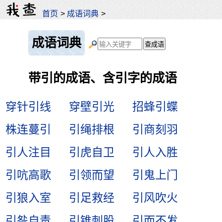
首页
>
成语词典
>
成语词典
带引的成语、含引字的成语
穿针引线
穿壁引光
招蜂引蝶
株连蔓引
引绳排根
引商刻羽
引人注目
引虎自卫
引人入胜
引吭高歌
引领而望
引鬼上门
引狼入室
引足救经
引风吹火
引咎自责
引锥刺股
引而不发