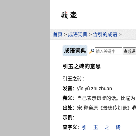
首页
>
成语词典
>
含引的成语
>
成语词典
引玉之砖的意思
引玉之砖：
发音
：yǐn yù zhī zhuān
释义
：自己表示谦虚的话。比喻为
出处
：宋·释道原《景德传灯录》卷
示例
：
查字义
：
引
玉
之
砖