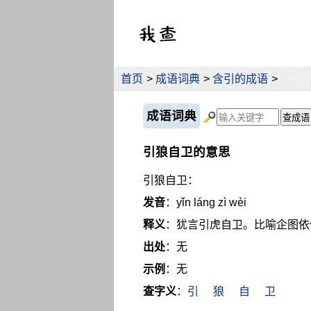
首页
>
成语词典
>
含引的成语
>
成语词典
引狼自卫的意思
引狼自卫：
发音
：yǐn láng zì wèi
释义
：犹言引虎自卫。比喻企图依
出处
：无
示例
：无
查字义
：
引
狼
自
卫