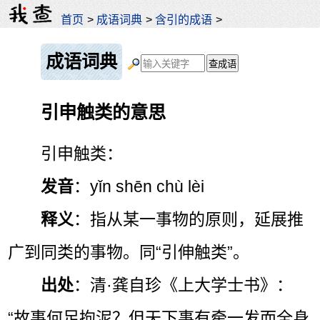
首页
>
成语词典
>
含引的成语
>
成语词典
引申触类的意思
引申触类：
发音
：yǐn shēn chù lèi
释义
：指从某一事物的原则，延展推
广到同类的事物。同“引伸触类”。
出处
：清·龚自珍《上大学士书》：
“故事何足拘泥？但天下事有牵一发而全身