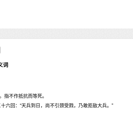
义词
。指不作抵抗而等死。
三十六回：“天兵到日，尚不引颈受戮，乃敢拒敌大兵。”