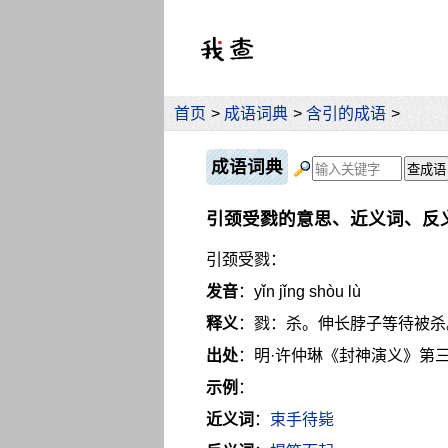
首页
>
成语词典
>
含引的成语
>
成语词典
引颈受戮的意思、近义词、反
引颈受戮：
发音
：yǐn jǐng shòu lù
释义
：戮：杀。伸长脖子等待被杀
出处
：明·许仲琳《封神演义》第
示例
：
近义词
：
束手待毙