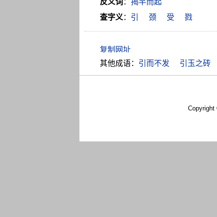
反义词
：
揭竿而起
查字义
：
引
颈
受
戮
其他成语：
引而不发
引玉之砖
Copyright