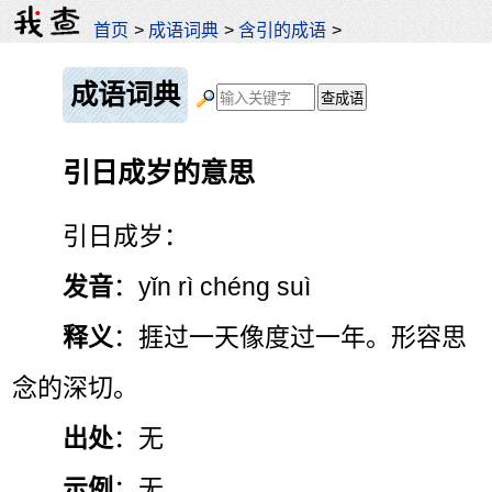
首页
>
成语词典
>
含引的成语
>
成语词典
引日成岁的意思
引日成岁：
发音
：yǐn rì chéng suì
释义
：捱过一天像度过一年。形容思
念的深切。
出处
：无
示例
：无