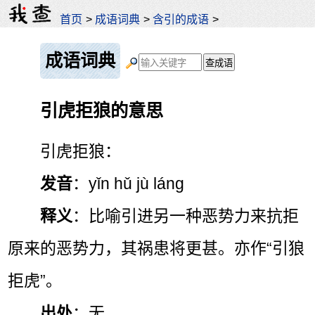
首页
>
成语词典
>
含引的成语
>
成语词典
引虎拒狼的意思
引虎拒狼：
发音
：yǐn hǔ jù láng
释义
：比喻引进另一种恶势力来抗拒
原来的恶势力，其祸患将更甚。亦作“引狼
拒虎”。
出处
：无