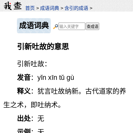
首页
>
成语词典
>
含引的成语
>
成语词典
引新吐故的意思
引新吐故：
发音
：yǐn xīn tǔ gù
释义
：犹言吐故纳新。古代道家的养
生之术，即吐纳术。
出处
：无
示例
：无