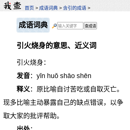
首页
>
成语词典
>
含引的成语
>
成语词典
引火烧身的意思、近义词
引火烧身：
发音
：yǐn huǒ shāo shēn
释义
：原比喻自讨苦吃或自取灭亡。
现多比喻主动暴露自己的缺点错误，以争
取大家的批评帮助。
出处
：