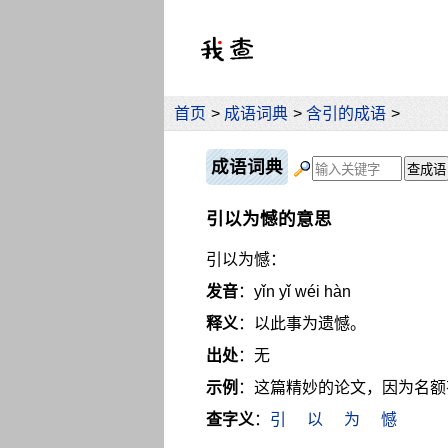
首页
>
成语词典
>
含引的成语
>
成语词典
引以为憾的意思
引以为憾：
发音
：yǐn yǐ wéi hàn
释义
：以此事为遗憾。
出处
：无
示例
：这篇精妙的论文，因为名额
查字义
：
引
以
为
憾