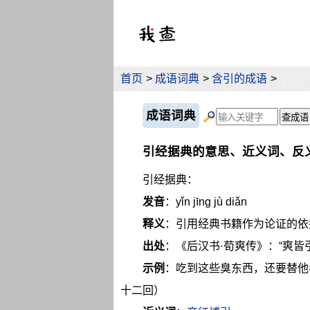
首页
>
成语词典
>
含引的成语
>
成语词典
引经据典的意思、近义词、反
引经据典：
发音
：yǐn jīng jù diǎn
释义
：引用经典书籍作为论证的依
出处
：《后汉书·荀爽传》：“爽皆
示例
：吃到这些臭东西，还要替他
十二回）