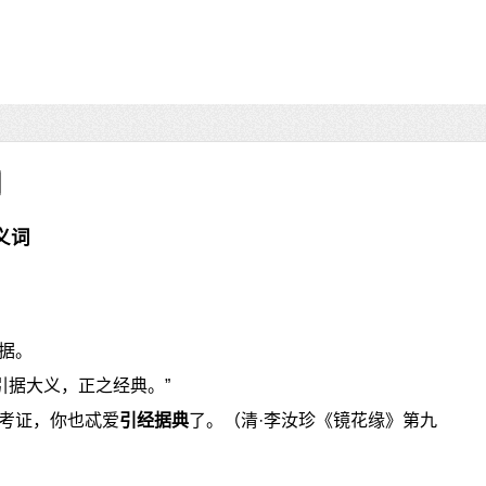
义词
据。
引据大义，正之经典。”
考证，你也忒爱
引经据典
了。（清·李汝珍《镜花缘》第九