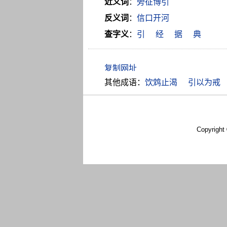
近义词
：
旁征博引
反义词
：
信口开河
查字义
：
引
经
据
典
其他成语：
饮鸩止渴
引以为戒
Copyright