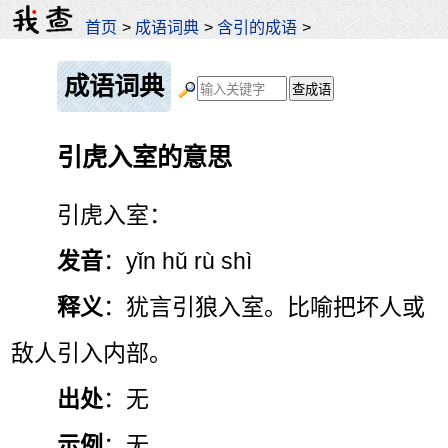
首页
>
成语词典
>
含引的成语
>
成语词典
引虎入室的意思
引虎入室：
发音
：yǐn hǔ rù shì
释义
：犹言引狼入室。比喻把坏人或
敌人引入内部。
出处
：无
示例
：无