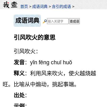
首页
>
成语词典
>
含引的成语
>
成语词典
引风吹火的意思
引风吹火：
发音
：yǐn fēng chuī huǒ
释义
：利用风来吹火，使火越烧越
旺。比喻从中煽动，挑起事端。
出处
：
示例
：