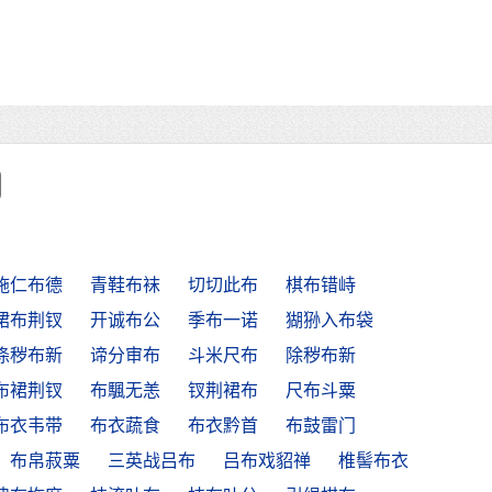
施仁布德
青鞋布袜
切切此布
棋布错峙
裙布荆钗
开诚布公
季布一诺
猢狲入布袋
涤秽布新
谛分审布
斗米尺布
除秽布新
布裙荆钗
布颿无恙
钗荆裙布
尺布斗粟
布衣韦带
布衣蔬食
布衣黔首
布鼓雷门
布帛菽粟
三英战吕布
吕布戏貂禅
椎髻布衣