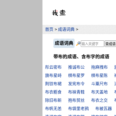
首页
>
成语词典
>
成语词典
带布的成语、含布字的成语
彤云密布
推诚布公
拖麻拽布
旗布星峙
棋布星罗
棋布星陈
荆钗布裙
发宪布令
斗粟尺布
布衣粝食
布袜青鞋
布天盖地
除旧布新
抱布贸丝
布衣之交
布帆无恙
布袋里老鸦
布被瓦器