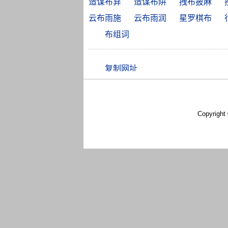
造谋布穽
造谋布阱
拽布披麻
云布雨施
云布雨润
星罗棋布
布组词
Copyright