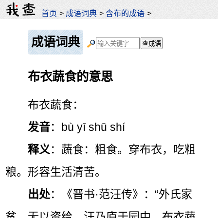
首页
>
成语词典
>
含布的成语
>
成语词典
布衣蔬食的意思
布衣蔬食：
发音
：bù yī shū shí
释义
：蔬食：粗食。穿布衣，吃粗
粮。形容生活清苦。
出处
：《晋书·范汪传》：“外氏家
贫，无以资给，汪乃庐于园中，布衣蔬