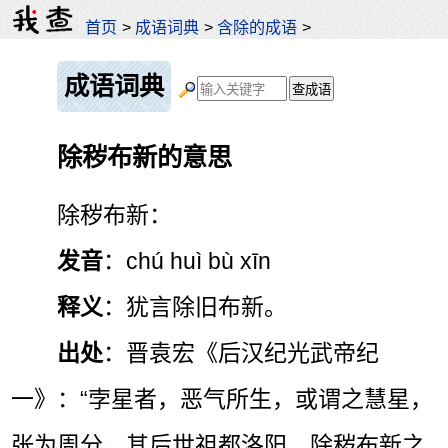
首页
>
成语词典
>
含除的成语
>
成语词典
除秽布新的意思
除秽布新：
发音
：chú huì bù xīn
释义
：犹言除旧布新。
出处
：晋袁宏《后汉纪光武帝纪
一》：“孛星者，恶气所生，或谓之慧星，
张为周分。其后世祖都洛阳，除秽布新之