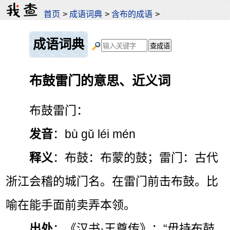
首页
>
成语词典
>
含布的成语
>
成语词典
布鼓雷门的意思、近义词
布鼓雷门：
发音
：bù gǔ léi mén
释义
：布鼓：布蒙的鼓；雷门：古代
浙江会稽的城门名。在雷门前击布鼓。比
喻在能手面前卖弄本领。
出处
：《汉书·王尊传》：“毋持布鼓