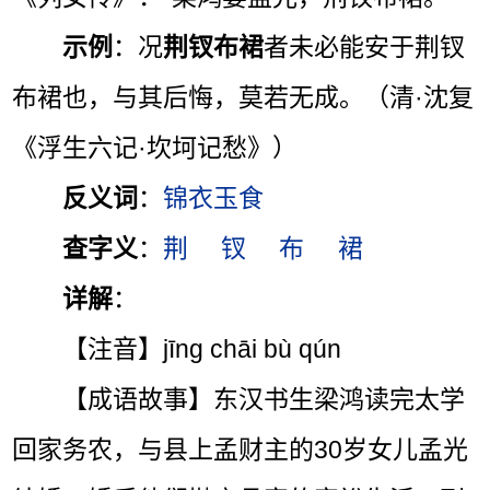
示例
：况
荆钗布裙
者未必能安于荆钗
布裙也，与其后悔，莫若无成。（清·沈复
《浮生六记·坎坷记愁》）
反义词
：
锦衣玉食
查字义
：
荆
钗
布
裙
详解
：
【注音】jīng chāi bù qún
【成语故事】东汉书生梁鸿读完太学
回家务农，与县上孟财主的30岁女儿孟光