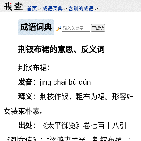
首页
>
成语词典
>
含荆的成语
>
成语词典
荆钗布裙的意思、反义词
荆钗布裙：
发音
：jīng chāi bù qún
释义
：荆枝作钗，粗布为裙。形容妇
女装束朴素。
出处
：《太平御览》卷七百十八引
《列女传》：“梁鸿妻孟光，荆钗布裙。”