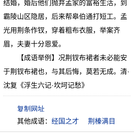
结婚，婚后他们抛弃孟家的富裕生活，到
霸陵山区隐居，后来帮皋伯通打短工。孟
光用荆条作钗，穿着粗布衣服，举案齐
眉，夫妻十分恩爱。
【成语举例】况荆钗布裙者未必能安
于荆钗布裙也，与其后悔，莫若无成。清·
沈复《浮生六记·坎坷记愁》
其他成语：
经国之才
荆榛满目