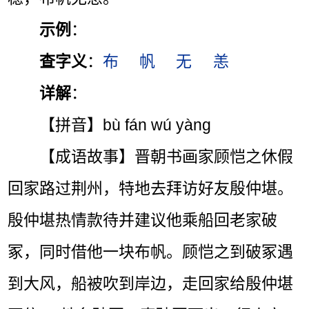
示例
：
查字义
：
布
帆
无
恙
详解
：
【拼音】bù fán wú yàng
【成语故事】晋朝书画家顾恺之休假
回家路过荆州，特地去拜访好友殷仲堪。
殷仲堪热情款待并建议他乘船回老家破
冢，同时借他一块布帆。顾恺之到破冢遇
到大风，船被吹到岸边，走回家给殷仲堪