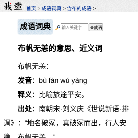
首页
>
成语词典
>
含布的成语
>
成语词典
布帆无恙的意思、近义词
布帆无恙：
发音
：bù fán wú yàng
释义
：比喻旅途平安。
出处
：南朝宋·刘义庆《世说新语·排
调》：“地名破冢，真破冢而出，行人安
稳，布帆无恙。”