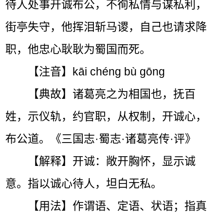
待人处事开诚布公，不徇私情与谋私利，
街亭失守，他挥泪斩马谡，自己也请求降
职，他忠心耿耿为蜀国而死。
【注音】kāi chéng bù gōng
【典故】诸葛亮之为相国也，抚百
姓，示仪轨，约官职，从权制，开诚心，
布公道。《三国志·蜀志·诸葛亮传·评》
【解释】开诚：敞开胸怀，显示诚
意。指以诚心待人，坦白无私。
【用法】作谓语、定语、状语；指真