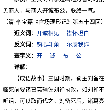
见商人，与商人
开诚布公
，联络一气。
（清·李宝嘉《官场现形记》第五十四回）
近义词
：
开诚相见
襟怀坦白
反义词
：
钩心斗角
尔虞我诈
查字义
：
开
诚
布
公
详解
：
【成语故事】三国时期，蜀主刘备在
临死前要诸葛亮辅佐刘禅执政，如刘禅不
听话，可以取而代之。刘备死后，诸葛亮