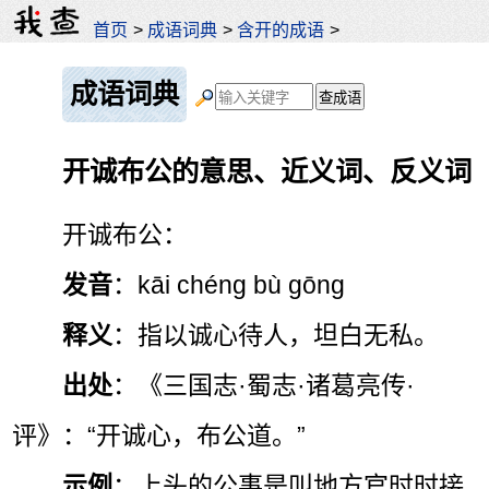
首页
>
成语词典
>
含开的成语
>
成语词典
开诚布公的意思、近义词、反义词
开诚布公：
发音
：kāi chéng bù gōng
释义
：指以诚心待人，坦白无私。
出处
：《三国志·蜀志·诸葛亮传·
评》：“开诚心，布公道。”
示例
：上头的公事是叫地方官时时接