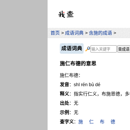
首页
>
成语词典
>
含施的成语
>
成语词典
施仁布德的意思
施仁布德：
发音
：shī rén bù dé
释义
：指实行仁义，布施恩德，多
出处
：无
示例
：无
查字义
：
施
仁
布
德