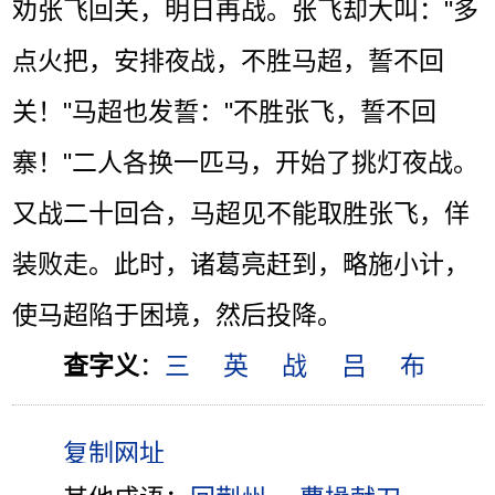
劝张飞回关，明日再战。张飞却大叫："多
点火把，安排夜战，不胜马超，誓不回
关！"马超也发誓："不胜张飞，誓不回
寨！"二人各换一匹马，开始了挑灯夜战。
又战二十回合，马超见不能取胜张飞，佯
装败走。此时，诸葛亮赶到，略施小计，
使马超陷于困境，然后投降。
查字义
：
三
英
战
吕
布