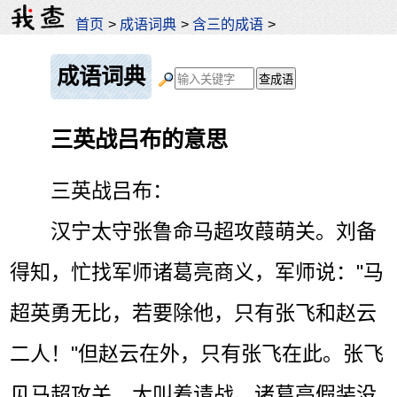
首页
>
成语词典
>
含三的成语
>
成语词典
三英战吕布的意思
三英战吕布：
汉宁太守张鲁命马超攻葭萌关。刘备
得知，忙找军师诸葛亮商义，军师说："马
超英勇无比，若要除他，只有张飞和赵云
二人！"但赵云在外，只有张飞在此。张飞
见马超攻关，大叫着请战。诸葛亮假装没