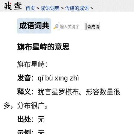
首页
>
成语词典
>
含旗的成语
>
成语词典
旗布星峙的意思
旗布星峙：
发音
：qí bù xīng zhì
释义
：犹言星罗棋布。形容数量很
多，分布很广。
出处
：无
示例
：无