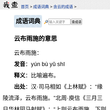
首页
>
成语词典
>
含云的成语
>
成语词典
云布雨施的意思
云布雨施：
发音
：yún bù yǔ shī
释义
：比喻遍布。
出处
：汉·司马相如《上林赋》：“缘
陵流泽，云布雨施。”北周·庾信《三月三
日华林园马射赋》：“上则云布雨施，下则