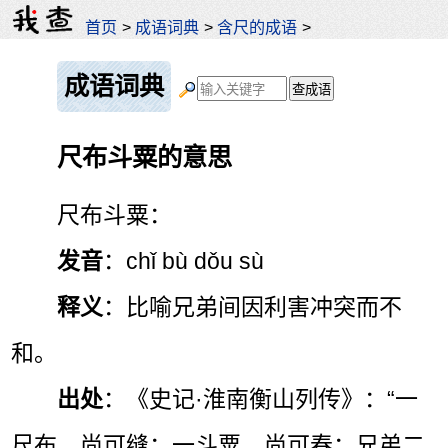
首页
>
成语词典
>
含尺的成语
>
成语词典
尺布斗粟的意思
尺布斗粟：
发音
：chǐ bù dǒu sù
释义
：比喻兄弟间因利害冲突而不
和。
出处
：《史记·淮南衡山列传》：“一
尺布，尚可缝；一斗粟，尚可春；兄弟二