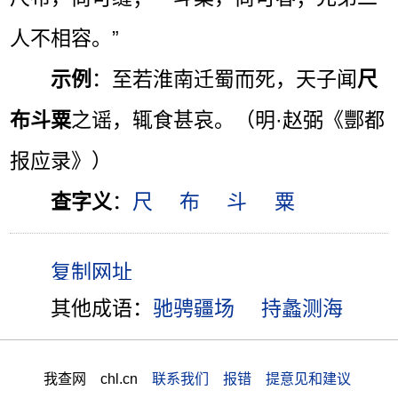
人不相容。”
示例
：至若淮南迁蜀而死，天子闻
尺
布斗粟
之谣，辄食甚哀。（明·赵弼《酆都
报应录》）
查字义
：
尺
布
斗
粟
其他成语：
驰骋疆场
持蠡测海
我查网 chl.cn
联系我们 报错 提意见和建议