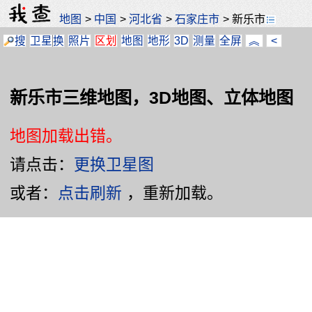
地图
>
中国
>
河北省
>
石家庄市
>
新乐市
搜
卫星
换
照片
区划
地图
地形
3D
测量
全屏
︽
<
新乐市三维地图，3D地图、立体地图
地图加载出错。
请点击：
更换卫星图
或者：
点击刷新
，重新加载。