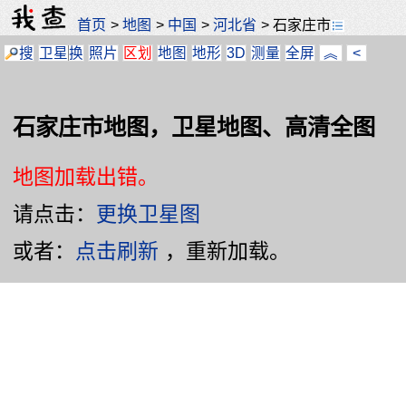
首页
>
地图
>
中国
>
河北省
>
石家庄市
搜
卫星
换
照片
区划
地图
地形
3D
测量
全屏
︽
<
石家庄市地图，卫星地图、高清全图
地图加载出错。
请点击：
更换卫星图
或者：
点击刷新
，重新加载。