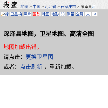
地图
>
中国
>
河北省
>
石家庄市
>
深泽县
搜
卫星
换
照片
区划
地图
地形
3D
测量
全屏
︽
<
深泽县地图，卫星地图、高清全图
地图加载出错。
请点击：
更换卫星图
或者：
点击刷新
，重新加载。