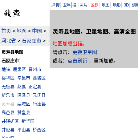
搜
卫星
换
照片
区划
地图
地形
3D
测
首页
>
地图
>
中国
>
灵寿县地图，卫星地图、高清全图
河北省
>
石家庄市
>
地图加载出错。
请点击：
更换卫星图
灵寿县地图
或者：
点击刷新
，重新加载。
石家庄市
：
地铁
鹿泉区
晋州市
裕华区
辛集市
藁城区
无极县
赵县
正定县
新乐市
深泽县
元氏县
灵寿县
栾城区
行唐县
高邑县
赞皇县
井陉矿区
新华区
井陉县
平山县
桥西区