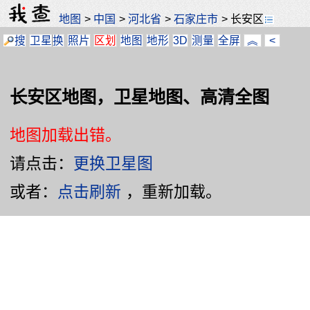
地图
>
中国
>
河北省
>
石家庄市
>
长安区
搜
卫星
换
照片
区划
地图
地形
3D
测量
全屏
︽
<
长安区地图，卫星地图、高清全图
地图加载出错。
请点击：
更换卫星图
或者：
点击刷新
，重新加载。