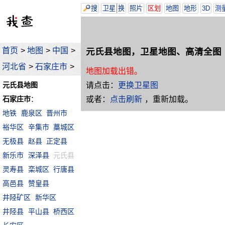
搜
卫星
换
照片
区划
地图
地形
3D
测
首页
>
地图
>
中国
>
元氏县地图，卫星地图、高清全图
河北省
>
石家庄市
>
地图加载出错。
请点击：
更换卫星图
元氏县地图
或者：
点击刷新
，重新加载。
石家庄市
：
地铁
鹿泉区
晋州市
裕华区
辛集市
藁城区
无极县
赵县
正定县
新乐市
深泽县
元氏县
灵寿县
栾城区
行唐县
高邑县
赞皇县
井陉矿区
新华区
井陉县
平山县
桥西区