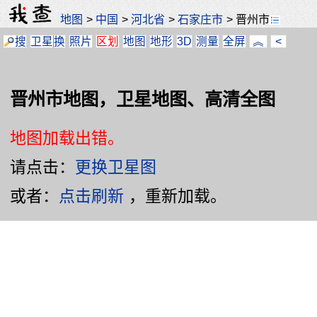
地图
>
中国
>
河北省
>
石家庄市
>
晋州市
搜
卫星
换
照片
区划
地图
地形
3D
测量
全屏
︽
<
晋州市地图，卫星地图、高清全图
地图加载出错。
请点击：
更换卫星图
或者：
点击刷新
，重新加载。