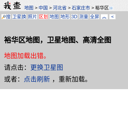
地图
>
中国
>
河北省
>
石家庄市
>
裕华区
搜
卫星
换
照片
区划
地图
地形
3D
测量
全屏
︽
<
裕华区地图，卫星地图、高清全图
地图加载出错。
请点击：
更换卫星图
或者：
点击刷新
，重新加载。