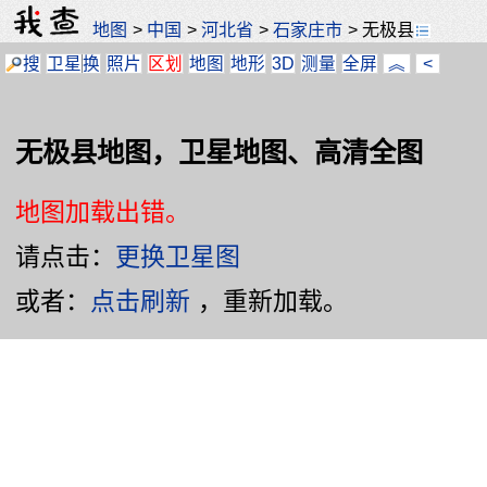
地图
>
中国
>
河北省
>
石家庄市
>
无极县
搜
卫星
换
照片
区划
地图
地形
3D
测量
全屏
︽
<
无极县地图，卫星地图、高清全图
地图加载出错。
请点击：
更换卫星图
或者：
点击刷新
，重新加载。