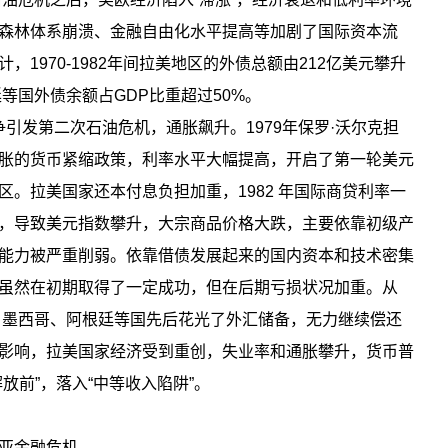
森林体系崩溃、金融自由化水平提高等加剧了国际资本流
1970-1982年间拉美地区的外债总额由212亿美元攀升
廷等国外债余额占GDP比重超过50%。
战争引发第二次石油危机，通胀飙升。1979年保罗·沃尔克担
胀的货币紧缩政策，利率水平大幅提高，开启了第一轮美元
。拉美国家还本付息负担加重，1982 年国际商贷利率一
高，导致美元指数攀升，大宗商品价格大跌，主要依靠初级产
能力被严重削弱。依靠借债发展起来的国内资本和技术密集
虽然在初期取得了一定成功，但在后期亏损状况加重。从
区，墨西哥、阿根廷等国先后花光了外汇储备，无力继续偿还
影响，拉美国家经济受到重创，失业率和通胀攀升，货币普
放前”，落入“中等收入陷阱”。
亚金融危机。