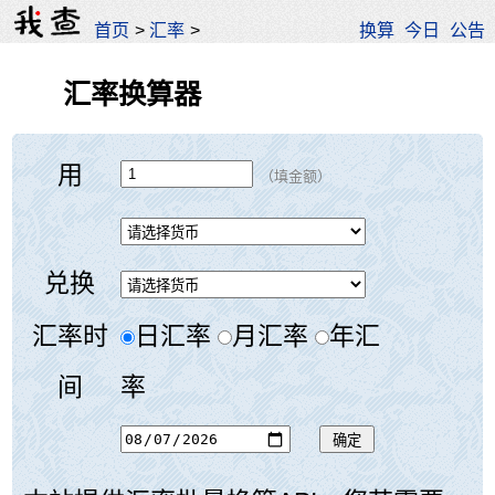
首页
>
汇率
>
换算
今日
公告
汇率换算器
用
（填金额）
兑换
汇率时
日汇率
月汇率
年汇
间
率